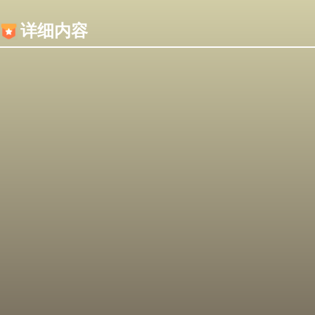
内容加载失败，可能是你的浏览器屏蔽了JS脚本！
详细内容