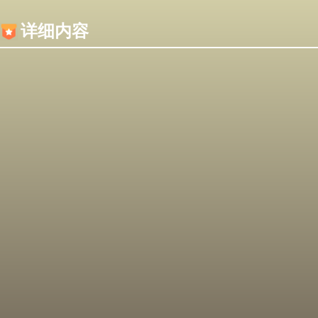
内容加载失败，可能是你的浏览器屏蔽了JS脚本！
详细内容