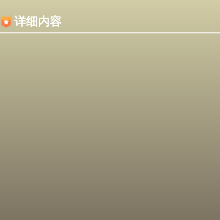
内容加载失败，可能是你的浏览器屏蔽了JS脚本！
详细内容