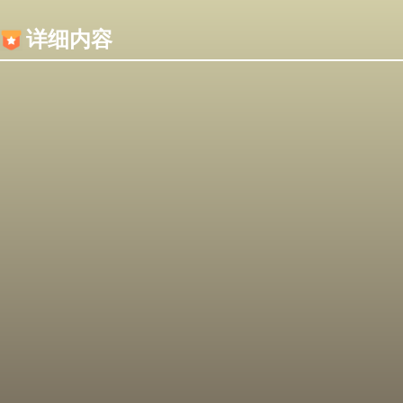
内容加载失败，可能是你的浏览器屏蔽了JS脚本！
详细内容