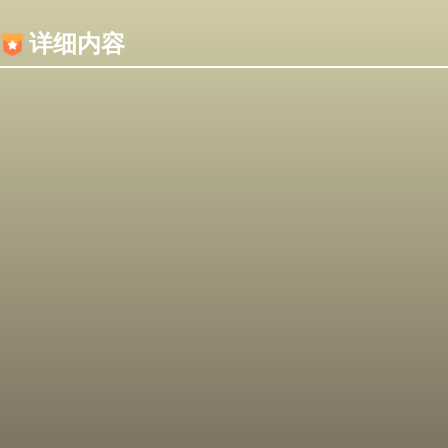
内容加载失败，可能是你的浏览器屏蔽了JS脚本！
详细内容