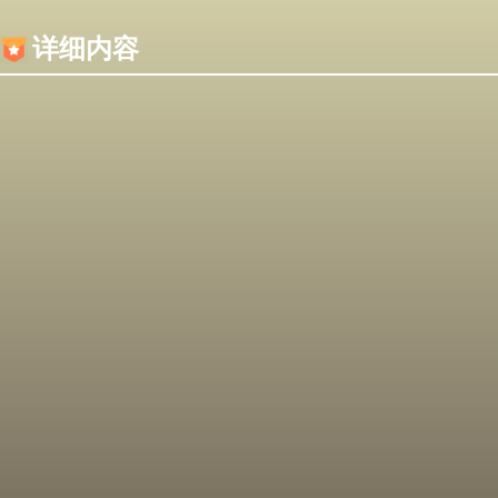
内容加载失败，可能是你的浏览器屏蔽了JS脚本！
详细内容