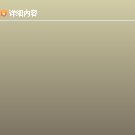
内容加载失败，可能是你的浏览器屏蔽了JS脚本！
详细内容