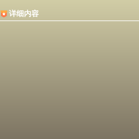
内容加载失败，可能是你的浏览器屏蔽了JS脚本！
详细内容