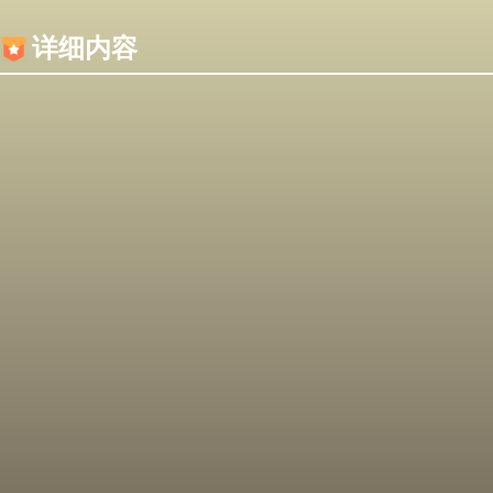
内容加载失败，可能是你的浏览器屏蔽了JS脚本！
详细内容