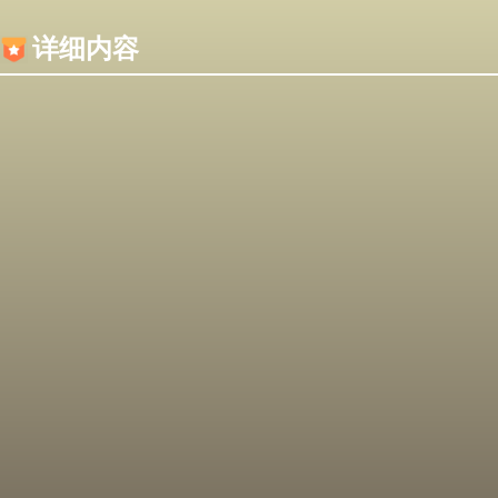
内容加载失败，可能是你的浏览器屏蔽了JS脚本！
详细内容