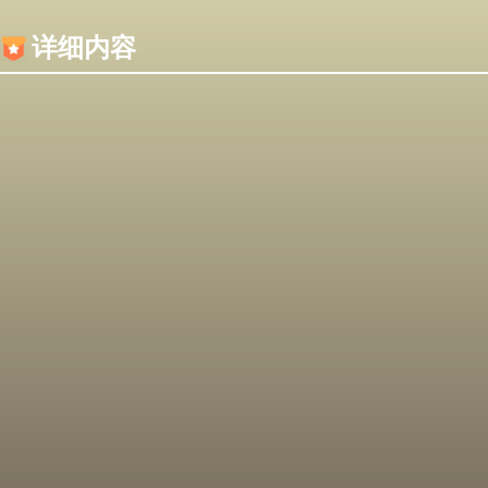
内容加载失败，可能是你的浏览器屏蔽了JS脚本！
详细内容