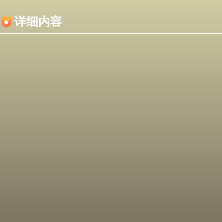
内容加载失败，可能是你的浏览器屏蔽了JS脚本！
详细内容