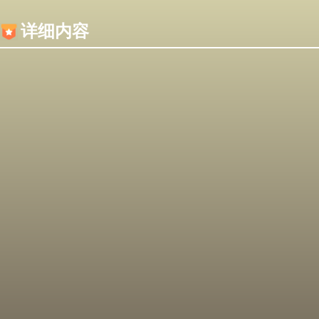
内容加载失败，可能是你的浏览器屏蔽了JS脚本！
详细内容