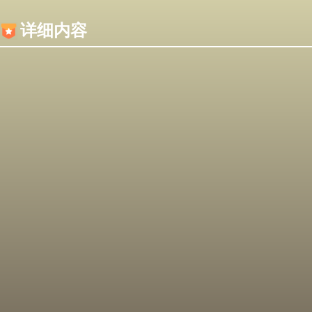
内容加载失败，可能是你的浏览器屏蔽了JS脚本！
详细内容