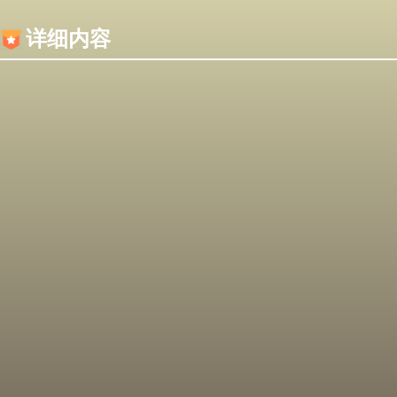
内容加载失败，可能是你的浏览器屏蔽了JS脚本！
详细内容