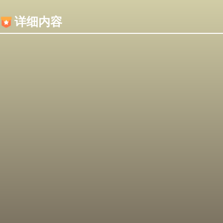
内容加载失败，可能是你的浏览器屏蔽了JS脚本！
详细内容