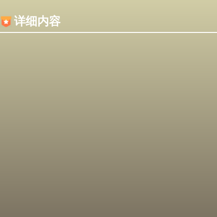
内容加载失败，可能是你的浏览器屏蔽了JS脚本！
详细内容