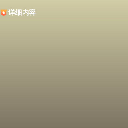
内容加载失败，可能是你的浏览器屏蔽了JS脚本！
详细内容