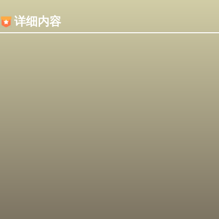
内容加载失败，可能是你的浏览器屏蔽了JS脚本！
详细内容