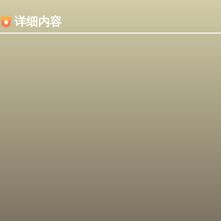
内容加载失败，可能是你的浏览器屏蔽了JS脚本！
详细内容