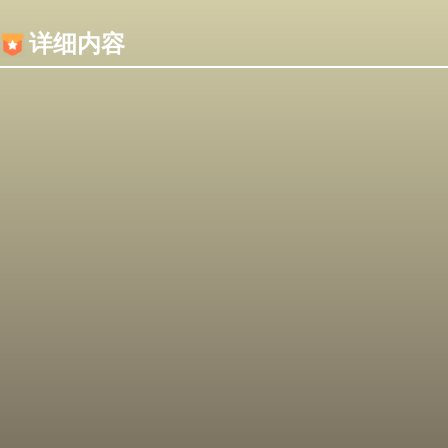
内容加载失败，可能是你的浏览器屏蔽了JS脚本！
详细内容