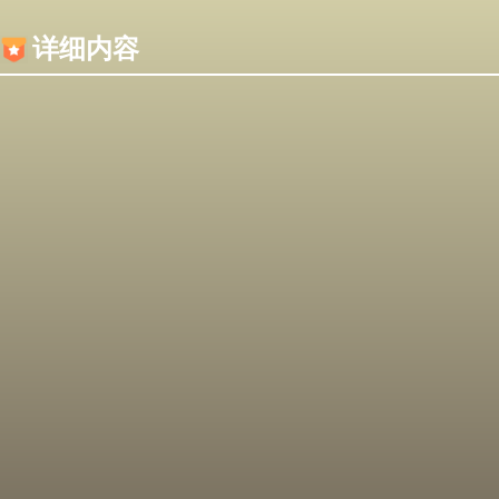
内容加载失败，可能是你的浏览器屏蔽了JS脚本！
详细内容