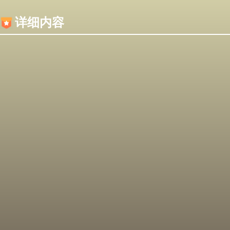
内容加载失败，可能是你的浏览器屏蔽了JS脚本！
详细内容