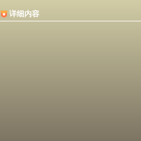
内容加载失败，可能是你的浏览器屏蔽了JS脚本！
详细内容