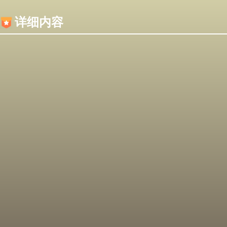
内容加载失败，可能是你的浏览器屏蔽了JS脚本！
详细内容