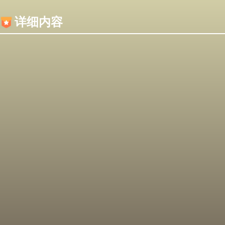
内容加载失败，可能是你的浏览器屏蔽了JS脚本！
详细内容