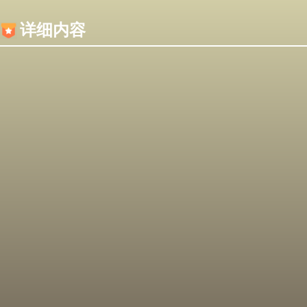
内容加载失败，可能是你的浏览器屏蔽了JS脚本！
详细内容