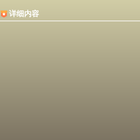
内容加载失败，可能是你的浏览器屏蔽了JS脚本！
详细内容