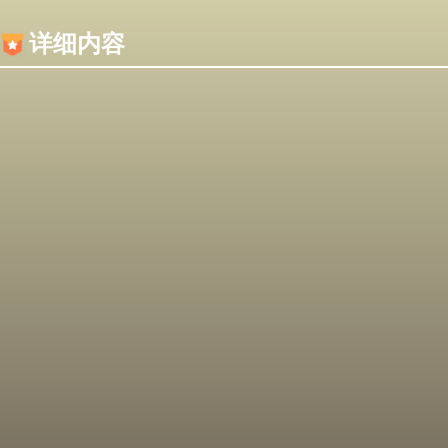
内容加载失败，可能是你的浏览器屏蔽了JS脚本！
详细内容