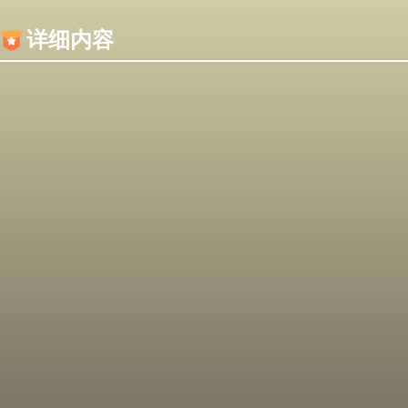
内容加载失败，可能是你的浏览器屏蔽了JS脚本！
详细内容