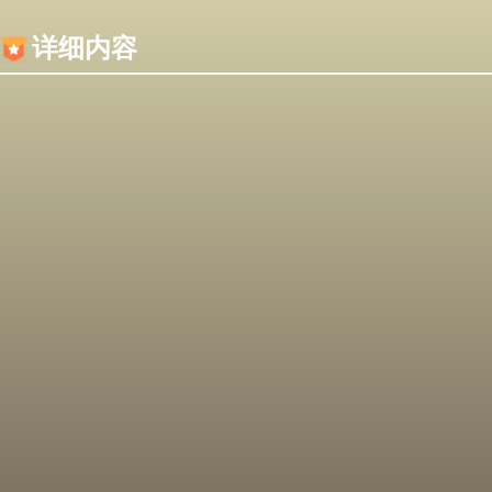
内容加载失败，可能是你的浏览器屏蔽了JS脚本！
详细内容