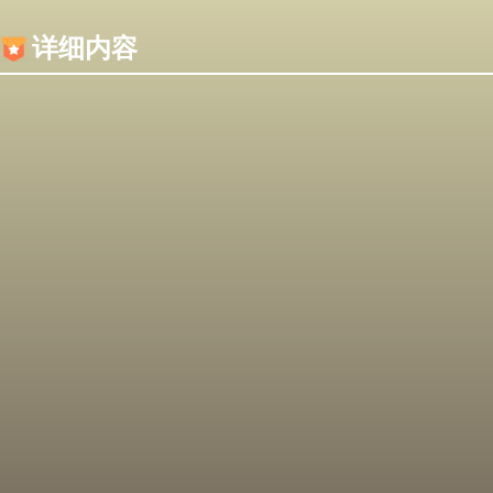
内容加载失败，可能是你的浏览器屏蔽了JS脚本！
详细内容