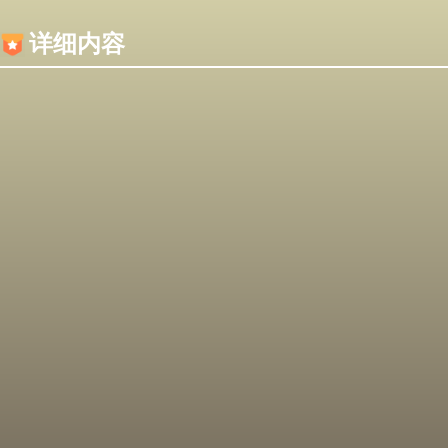
内容加载失败，可能是你的浏览器屏蔽了JS脚本！
详细内容