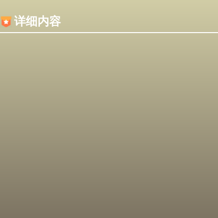
内容加载失败，可能是你的浏览器屏蔽了JS脚本！
详细内容