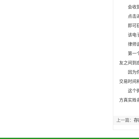
会收到
点击进
即可获
该电子转
律师说
第一个步
友之间到
因为你和
交易时间
这个微信
方真实姓
上一篇：
存