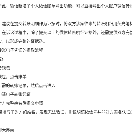
，微信新增了个人微信账单导出功能，可以直接导出个人账户微信转账
议在提交转账明细作为证据时，将双方涉案往来的转账明细用荧光笔
诉讼过程中，除了提交以上的微信转账明细证据外，还需提供双方完整
实，以形成完整的证据链。
账电子凭证的提取流程
付
钱包
包，点击账单
的转账记录，然后点击进入
请电子转账凭证
方完整姓名后提交申请
果填写了对方的姓名，发现无法验证，则说明该微信号并非对方实名认证
天界面