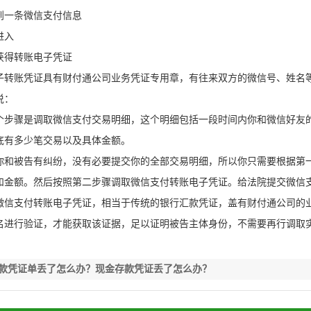
一条微信支付信息
入
得转账电子凭证
账凭证具有财付通公司业务凭证专用章，有往来双方的微信号、姓名等
：
骤是调取微信支付交易明细，这个明细包括一段时间内你和微信好友的
底有多少笔交易以及具体金额。
被告有纠纷，没有必要提交你的全部交易明细，所以你只需要根据第一
和金额。然后按照第二步骤调取微信支付转账电子凭证。给法院提交微信
支付转账电子凭证，相当于传统的银行汇款凭证，盖有财付通公司的业
名进行验证，才能获取该证据，足以证明被告主体身份，不需要再行调取
款凭证单丢了怎么办？现金存款凭证丢了怎么办？