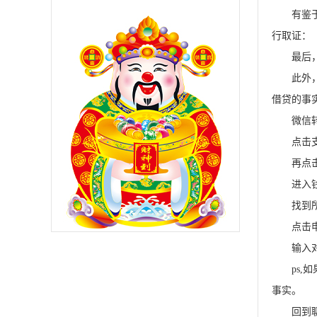
有鉴于此
行取证：
最后，建
此外，在
借贷的事
微信转
点击支
再点击
进入钱
找到所需
点击申
输入对
ps,如
事实。
回到聊